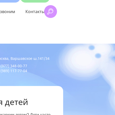
звоним
Контакты
сква, Варшавское ш.141/34
 (977) 348-00-77
 (989) 117-77-04
я детей
 жарким летом? Дети часто