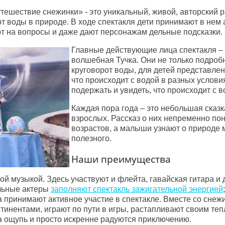
ешествие снежинки» - это уникальный, живой, авторский ра
т воды в природе. В ходе спектакля дети принимают в нем 
ют на вопросы и даже дают персонажам дельные подсказки.
Главные действующие лица спектакля –
волшебная Тучка. Они не только подробн
круговорот воды, для детей представле
что происходит с водой в разных услови
подержать и увидеть, что происходит с 
Каждая пора года – это небольшая сказка,
взрослых. Рассказ о них непременно по
возрастов, а малыши узнают о природе 
полезного.
Наши преимущества
й музыкой. Здесь участвуют и флейта, гавайская гитара и 
льные актеры
заполняют спектакль зажигательной энергией
;
 а принимают активное участие в спектакле. Вместе со снеж
тинентами, играют по пути в игры, растапливают своим теп
а ощупь и просто искренне радуются приключению.