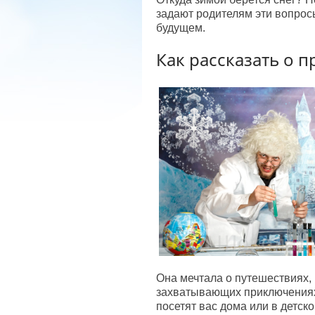
Трюмо "Кирпичики"
задают родителям эти вопросы
будущем.
Как рассказать о 
Она мечтала о путешествиях, 
захватывающих приключениях 
посетят вас дома или в детс