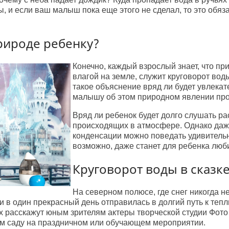
Трюмо "Бумажки"
Трюмо "Звездный"
, и если ваш малыш пока еще этого не сделал, то это обяз
природе ребенку?
Конечно, каждый взрослый знает, что при
влагой на земле, служит круговорот воды
такое объяснение вряд ли будет увлекат
малышу об этом природном явлении про
Вряд ли ребенок будет долго слушать ра
происходящих в атмосфере. Однако даж
конденсации можно поведать удивительн
возможно, даже станет для ребенка люб
Круговорот воды в сказке
На северном полюсе, где снег никогда не
и в один прекрасный день отправилась в долгий путь к теп
расскажут юным зрителям актеры творческой студии Фото
ком саду на праздничном или обучающем мероприятии.