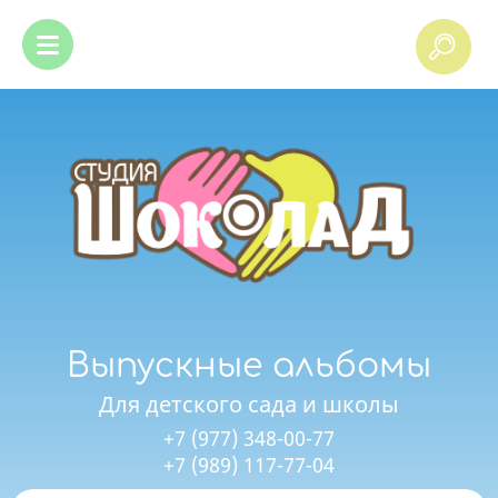
Выпускные альбомы
Для детского сада и школы
+7 (977) 348-00-77
+7 (989) 117-77-04